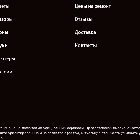
шеты
Цены на ремонт
изоры
Отзывы
оны
Доставка
уки
Контакты
ьютеры
блоки
 Irbis но не являемся их официальным сервисом. Предоставляем высококачествен
айте ориентировочные и не являются офертой, актуальную стоимость узнавайте 
я.