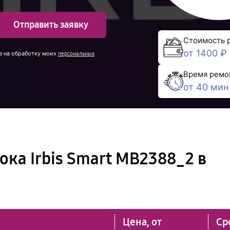
Отправить заявку
Стоимость 
от 1400 ₽
е на обработку моих
персональных
Время ремо
от 40 мин
ка Irbis Smart MB2388_2 в
Цена, от
Ср