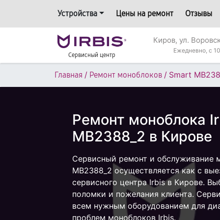
Устройства
Цены на ремонт
Отзывы
Киров, ул. Воровс
Ежедневно, с 10
Сервисный центр
/
/
Smart MB238
Главная
Ремонт моноблоков
Ремонт моноблока Ir
MB2388_2 в Кирове
Сервисный ремонт и обслуживание мо
MB2388_2 осуществляется как с выез
сервисного центра Irbis в Кирове. Вы
поломки и пожелания клиента. Серв
всем нужным оборудованием для диа
проблем моноблоков Irbis.