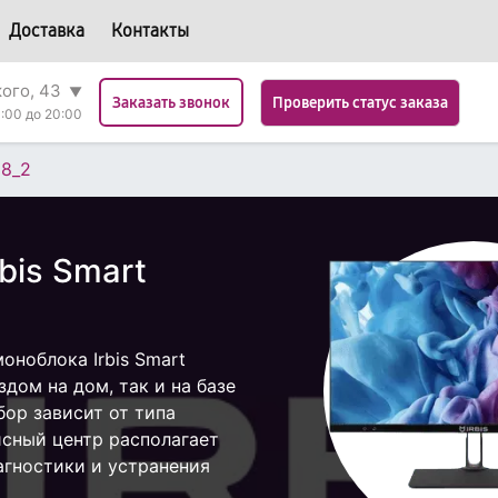
Доставка
Контакты
кого, 43
▼
Проверить статус заказа
Заказать звонок
:00 до 20:00
8_2
bis Smart
ноблока Irbis Smart
дом на дом, так и на базе
бор зависит от типа
исный центр располагает
гностики и устранения